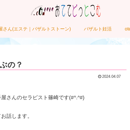
屋さん(エステ｜バザルトストーン)
バザルト妊活
o
ぶの？
2024.04.07
んのセラピスト篠崎です(#^.^#)
てお話します。