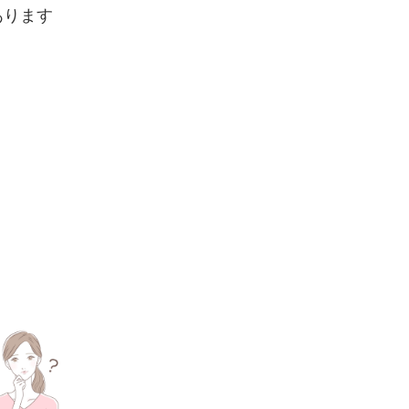
あります
。
！